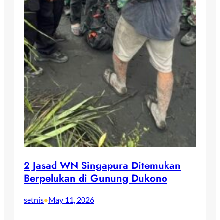
2 Jasad WN Singapura Ditemukan
Berpelukan di Gunung Dukono
setnis
May 11, 2026
•