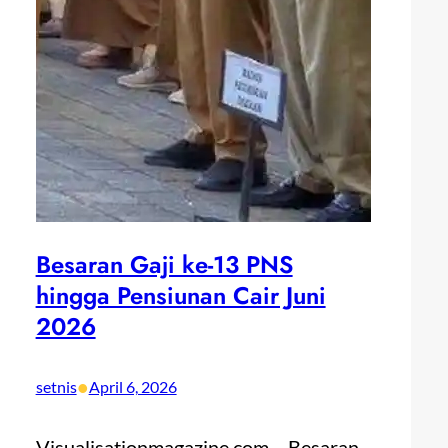
Besaran Gaji ke-13 PNS
hingga Pensiunan Cair Juni
2026
•
setnis
April 6, 2026
Visualisationmagazine.com – Besaran