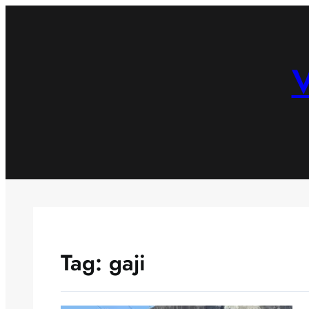
Skip
to
content
V
Tag:
gaji