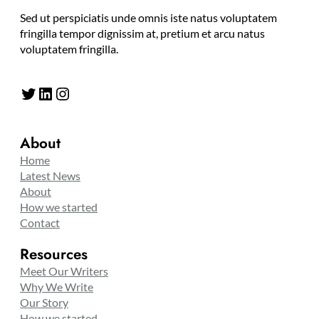
Sed ut perspiciatis unde omnis iste natus voluptatem
fringilla tempor dignissim at, pretium et arcu natus
voluptatem fringilla.
Twitter
LinkedIn
Instagram
About
Home
Latest News
About
How we started
Contact
Resources
Meet Our Writers
Why We Write
Our Story
How we started