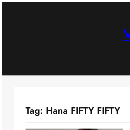
Skip
to
content
V
Tag:
Hana FIFTY FIFTY