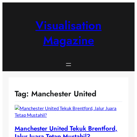
Skip
to
content
Visualisation
Magazine
Tag:
Manchester United
Manchester United Tekuk Brentford,
Jalur Juara Tetap Mustahil?