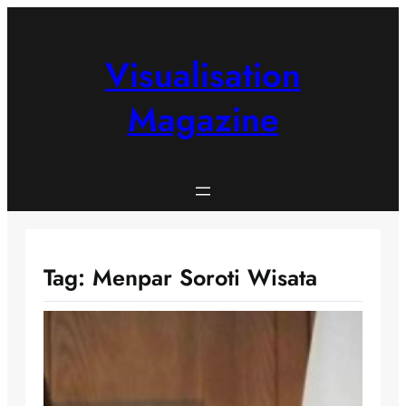
Skip
to
content
Visualisation
Magazine
Tag:
Menpar Soroti Wisata