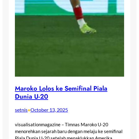
Maroko Lolos ke Semifinal Piala
Dunia U-20
setnis
October 13, 2025
•
visualisationmagazine – Timnas Maroko U-20
menorehkan sejarah baru dengan melaju ke semifinal
Piala Dunia U-20 setelah menaklukkan Amerika…