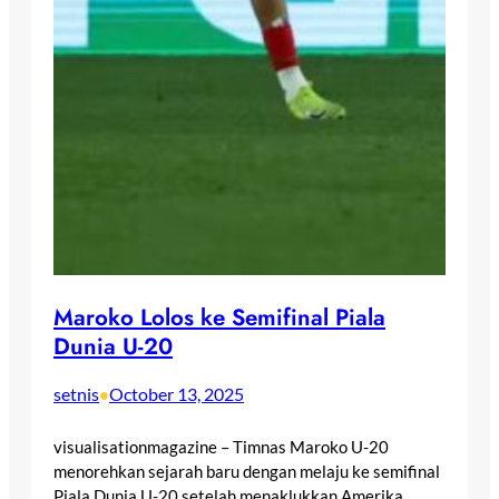
Maroko Lolos ke Semifinal Piala
Dunia U-20
setnis
October 13, 2025
•
visualisationmagazine – Timnas Maroko U-20
menorehkan sejarah baru dengan melaju ke semifinal
Piala Dunia U-20 setelah menaklukkan Amerika…