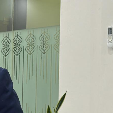
August 9, 2026
3 Fakta Lagu MOON
BABYMONSTER yang Trending di
YouTube
August 8, 2026
Alasan Semangka Redakan Pegal
dan Lelah setelah Berjalan
August 7, 2026