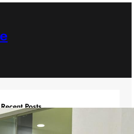
ne
Recent Posts
Jenderal AS Desak Trump Cari Jalan
Damai dengan Iran