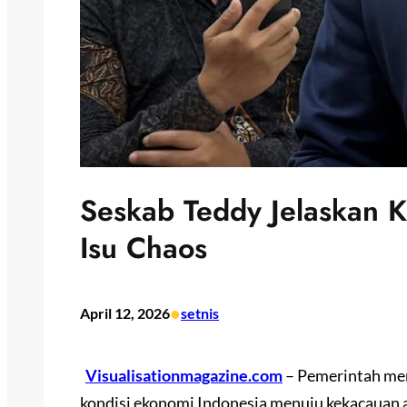
Seskab Teddy Jelaskan K
Isu Chaos
•
April 12, 2026
setnis
Visualisationmagazine.com
– Pemerintah men
kondisi ekonomi Indonesia menuju kekacauan a