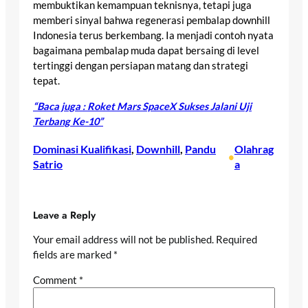
membuktikan kemampuan teknisnya, tetapi juga
memberi sinyal bahwa regenerasi pembalap downhill
Indonesia terus berkembang. Ia menjadi contoh nyata
bagaimana pembalap muda dapat bersaing di level
tertinggi dengan persiapan matang dan strategi
tepat.
“Baca juga : Roket Mars SpaceX Sukses Jalani Uji
Terbang Ke-10”
Dominasi Kualifikasi
, 
Downhill
, 
Pandu
Olahrag
•
Satrio
a
Leave a Reply
Your email address will not be published.
Required
fields are marked
*
Comment
*