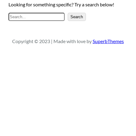
Looking for something specific? Try a search below!
S
Search
e
a
r
Copyright © 2023 | Made with love by
SuperbThemes
c
h