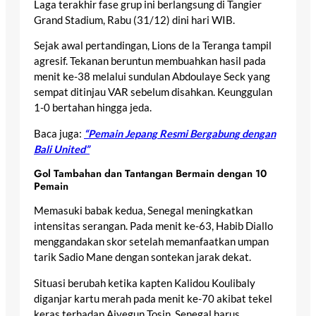
Laga terakhir fase grup ini berlangsung di Tangier
Grand Stadium, Rabu (31/12) dini hari WIB.
Sejak awal pertandingan, Lions de la Teranga tampil
agresif. Tekanan beruntun membuahkan hasil pada
menit ke-38 melalui sundulan Abdoulaye Seck yang
sempat ditinjau VAR sebelum disahkan. Keunggulan
1-0 bertahan hingga jeda.
Baca juga:
“Pemain Jepang Resmi Bergabung dengan
Bali United”
Gol Tambahan dan Tantangan Bermain dengan 10
Pemain
Memasuki babak kedua, Senegal meningkatkan
intensitas serangan. Pada menit ke-63, Habib Diallo
menggandakan skor setelah memanfaatkan umpan
tarik Sadio Mane dengan sontekan jarak dekat.
Situasi berubah ketika kapten Kalidou Koulibaly
diganjar kartu merah pada menit ke-70 akibat tekel
keras terhadap Aiyegun Tosin. Senegal harus