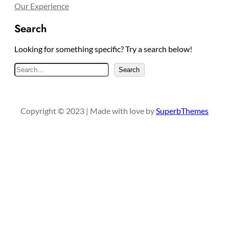
Our Experience
Search
Looking for something specific? Try a search below!
S
Search
e
a
r
Copyright © 2023 | Made with love by
SuperbThemes
c
h