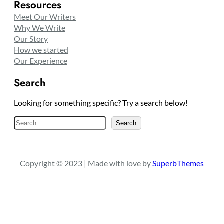
Resources
Meet Our Writers
Why We Write
Our Story
How we started
Our Experience
Search
Looking for something specific? Try a search below!
S
Search
e
a
r
Copyright © 2023 | Made with love by
SuperbThemes
c
h