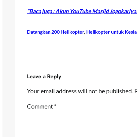
“Baca juga : Akun YouTube Masjid Jogokariya
Datangkan 200 Helikopter
, 
Helikopter untuk Kesia
Leave a Reply
Your email address will not be published.
R
Comment
*