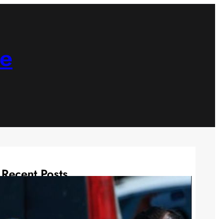
ne
Recent Posts
3 Fakta Lagu MOON
BABYMONSTER yang Trending di