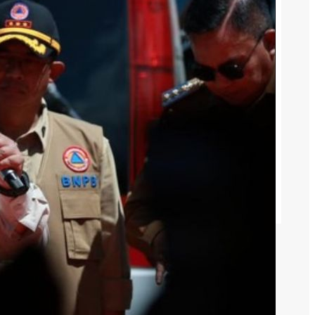
YouTube
August 8, 2026
Alasan Semangka Redakan Pegal
dan Lelah setelah Berjalan
August 7, 2026
Ticya Rilis Single DRIP, Terinspirasi
Lisa BLACKPINK
August 6, 2026