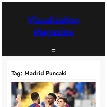
Skip
to
content
Visualisation
Magazine
Tag:
Madrid Puncaki