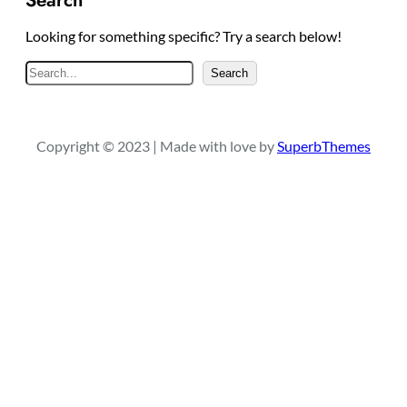
Search
Looking for something specific? Try a search below!
S
Search
e
a
r
Copyright © 2023 | Made with love by
SuperbThemes
c
h