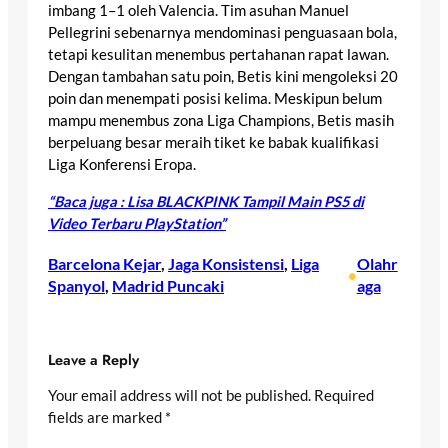
imbang 1–1 oleh Valencia. Tim asuhan Manuel
Pellegrini sebenarnya mendominasi penguasaan bola,
tetapi kesulitan menembus pertahanan rapat lawan.
Dengan tambahan satu poin, Betis kini mengoleksi 20
poin dan menempati posisi kelima. Meskipun belum
mampu menembus zona Liga Champions, Betis masih
berpeluang besar meraih tiket ke babak kualifikasi
Liga Konferensi Eropa.
“Baca juga : Lisa BLACKPINK Tampil Main PS5 di
Video Terbaru PlayStation”
Barcelona Kejar
, 
Jaga Konsistensi
, 
Liga
Olahr
•
Spanyol
, 
Madrid Puncaki
aga
Leave a Reply
Your email address will not be published.
Required
fields are marked
*