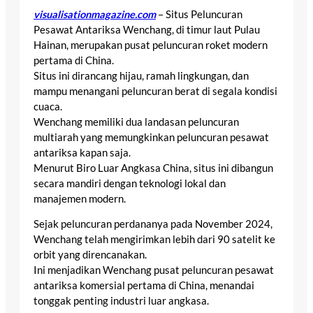
visualisationmagazine.com
– Situs Peluncuran
Pesawat Antariksa Wenchang, di timur laut Pulau
Hainan, merupakan pusat peluncuran roket modern
pertama di China.
Situs ini dirancang hijau, ramah lingkungan, dan
mampu menangani peluncuran berat di segala kondisi
cuaca.
Wenchang memiliki dua landasan peluncuran
multiarah yang memungkinkan peluncuran pesawat
antariksa kapan saja.
Menurut Biro Luar Angkasa China, situs ini dibangun
secara mandiri dengan teknologi lokal dan
manajemen modern.
Sejak peluncuran perdananya pada November 2024,
Wenchang telah mengirimkan lebih dari 90 satelit ke
orbit yang direncanakan.
Ini menjadikan Wenchang pusat peluncuran pesawat
antariksa komersial pertama di China, menandai
tonggak penting industri luar angkasa.