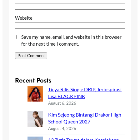
Website
Save my name, email, and website in this browser
for the next time I comment.
Recent Posts
Ticya Rilis Single DRIP, Terinspirasi
Lisa BLACKPINK
August 6, 2026
Kim Sejeong Bintangi Drakor High
School Queen 2027
August 4, 2026
13 Turis Tewas dalam Kecelakaan