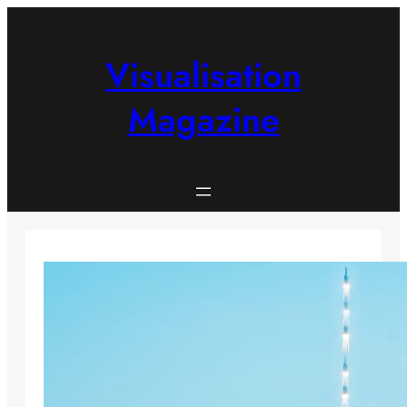
Skip
to
content
Visualisation
Magazine