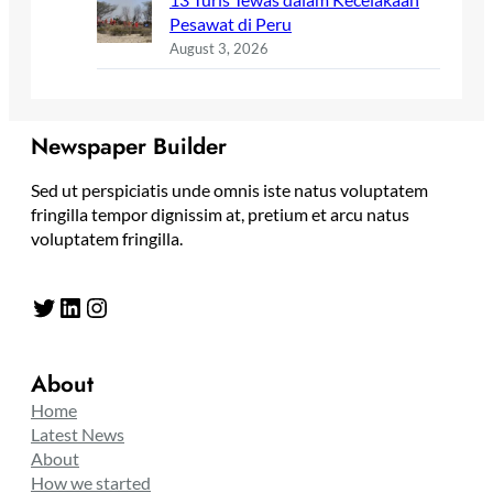
Pesawat di Peru
August 3, 2026
Newspaper Builder
Sed ut perspiciatis unde omnis iste natus voluptatem
fringilla tempor dignissim at, pretium et arcu natus
voluptatem fringilla.
Twitter
LinkedIn
Instagram
About
Home
Latest News
About
How we started