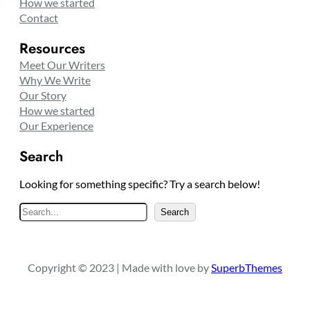
How we started
Contact
Resources
Meet Our Writers
Why We Write
Our Story
How we started
Our Experience
Search
Looking for something specific? Try a search below!
S
Search
e
a
r
Copyright © 2023 | Made with love by
SuperbThemes
c
h