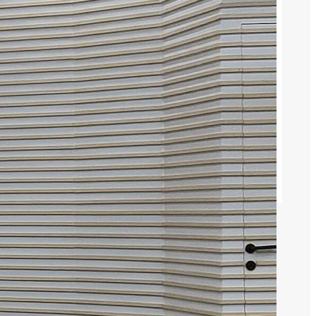
August 7, 2026
Ticya Rilis Single DRIP, Terinspirasi
Lisa BLACKPINK
August 6, 2026
Kim Sejeong Bintangi Drakor High
School Queen 2027
August 4, 2026