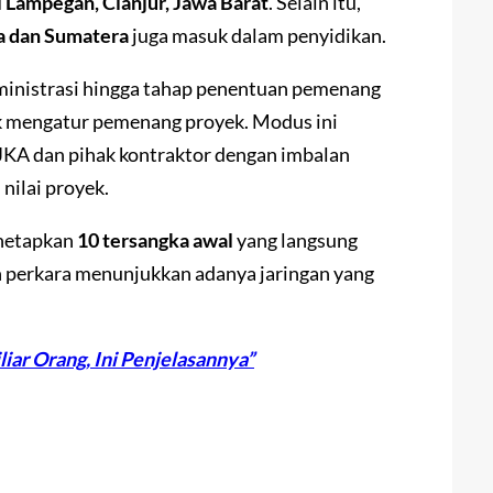
i Lampegan, Cianjur, Jawa Barat
. Selain itu,
wa dan Sumatera
juga masuk dalam penyidikan.
inistrasi hingga tahap penentuan pemenang
 mengatur pemenang proyek. Modus ini
DJKA dan pihak kontraktor dengan imbalan
nilai proyek.
enetapkan
10 tersangka awal
yang langsung
 perkara menunjukkan adanya jaringan yang
iliar Orang, Ini Penjelasannya”