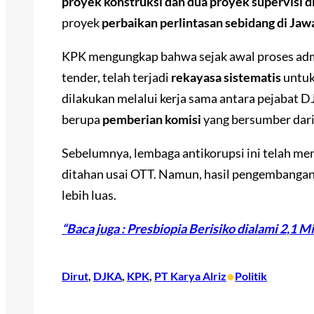
proyek konstruksi dan dua proyek supervisi d
proyek
perbaikan perlintasan sebidang di Ja
KPK mengungkap bahwa sejak awal proses adm
tender, telah terjadi
rekayasa sistematis
untuk
dilakukan melalui kerja sama antara pejabat 
berupa
pemberian komisi
yang bersumber dari 
Sebelumnya, lembaga antikorupsi ini telah m
ditahan usai OTT. Namun, hasil pengembangan
lebih luas.
“Baca juga : Presbiopia Berisiko dialami 2,1 M
•
Dirut
, 
DJKA
, 
KPK
, 
PT Karya Alriz
Politik