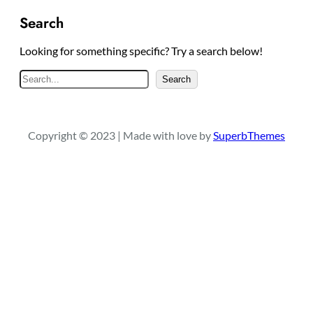
Search
Looking for something specific? Try a search below!
S
Search
e
a
r
Copyright © 2023 | Made with love by
SuperbThemes
c
h