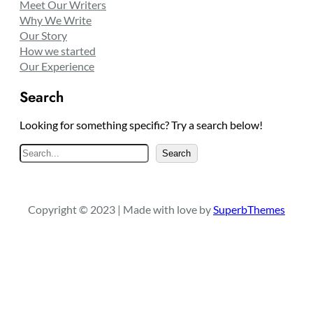
Meet Our Writers
Why We Write
Our Story
How we started
Our Experience
Search
Looking for something specific? Try a search below!
S
Search
e
a
r
Copyright © 2023 | Made with love by
SuperbThemes
c
h