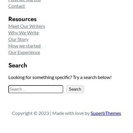
Contact
Resources
Meet Our Writers
Why We Write
Our Story
How we started
Our Experience
Search
Looking for something specific? Try a search below!
S
Search
e
a
r
Copyright © 2023 | Made with love by
SuperbThemes
c
h